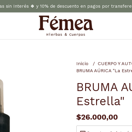
as sin Interés 🍀 y 10% de descuento en pagos por transfere
Inicio
CUERPO Y AU
BRUMA AÚRICA "La Estre
BRUMA AÚ
Estrella"
$26.000,00