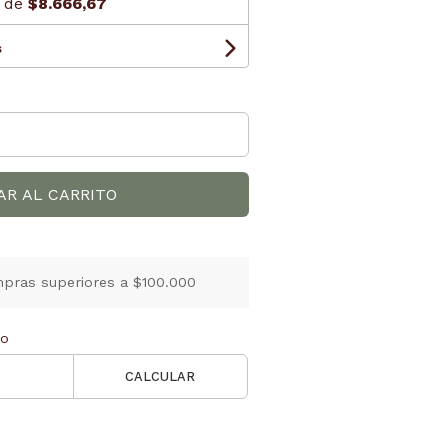
s de
$8.666,67
s
AR AL CARRITO
pras superiores a $100.000
ío
CALCULAR