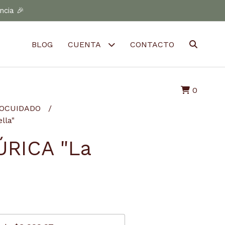
ncia 🎉
BLOG
CUENTA
CONTACTO
0
TOCUIDADO
lla"
RICA "La